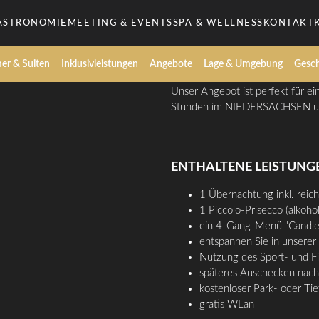
n
gen
ASTRONOMIE
MEETING & EVENTS
SPA & WELLNESS
KONTAKT
er & Suiten
Inklusivleistungen
Angebote
Lage & Umgebung
Gesch
Unser Angebot ist perfekt für ei
Stunden im NIEDERSACHSEN und
ENTHALTENE LEISTUNG
1 Übernachtung inkl. reic
1 Piccolo-Prisecco (alkoh
ein 4-Gang-Menü "Candle
entspannen Sie in unsere
Nutzung des Sport- und F
späteres Auschecken nach
kostenloser Park- oder Tie
gratis WLan