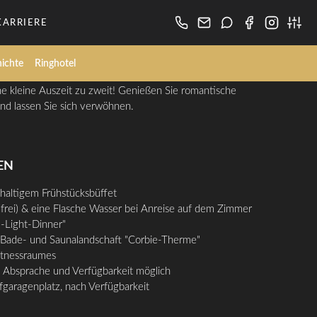
KARRIERE
ichte
Ringhotel
ne kleine Auszeit zu zweit! Genießen Sie romantische
 lassen Sie sich verwöhnen.
EN
hhaltigem Frühstücksbüffet
olfrei) & eine Flasche Wasser bei Anreise auf dem Zimmer
-Light-Dinner"
r Bade- und Saunalandschaft "Corbie-Therme"
itnessraumes
 Absprache und Verfügbarkeit möglich
fgaragenplatz, nach Verfügbarkeit